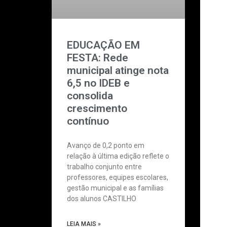
EDUCAÇÃO EM
FESTA: Rede
municipal atinge nota
6,5 no IDEB e
consolida
crescimento
contínuo
Avanço de 0,2 ponto em
relação à última edição reflete o
trabalho conjunto entre
professores, equipes escolares,
gestão municipal e as famílias
dos alunos CASTILHO
LEIA MAIS »