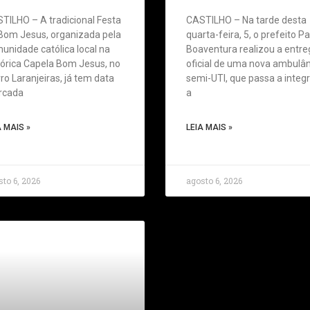
TILHO – A tradicional Festa
CASTILHO – Na tarde desta
Bom Jesus, organizada pela
quarta-feira, 5, o prefeito P
unidade católica local na
Boaventura realizou a entre
tórica Capela Bom Jesus, no
oficial de uma nova ambulâ
rro Laranjeiras, já tem data
semi-UTI, que passa a integ
rcada
a
A MAIS »
LEIA MAIS »
to 6, 2026
agosto 6, 2026