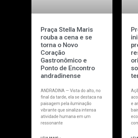
Praça Stella Maris
Pr
rouba a cena e se
in
torna o Novo
pr
Coração
re
Gastronômico e
or
Ponto de Encontro
so
andradinense
te
ANDRADINA — Vista do alto, no
Açã
final da tarde, ela se destaca na
aco
paisagem pela iluminação
e a
vibrante que sinaliza intensa
bai
atividade humana em um
eco
ressonante
com