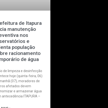
efeitura de Itapura
icia manutenção
eventiva nos
servatórios e
ienta população
bre racionamento
mporário de água
o de limpeza e desinfecção
ntece hoje (quinta-feira, 06)
manhã (07); moradores de
rros afetados devem
nomizar e armazenar água
 antecedência ITAPURA –