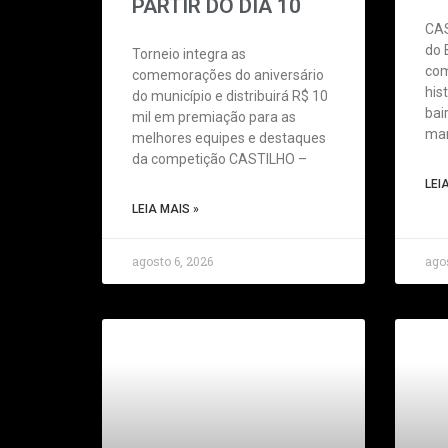
PARTIR DO DIA 10
CAS
do 
Torneio integra as
com
comemorações do aniversário
his
do município e distribuirá R$ 10
bai
mil em premiação para as
ma
melhores equipes e destaques
da competição CASTILHO –
LEI
LEIA MAIS »
agosto 6, 2026
agos