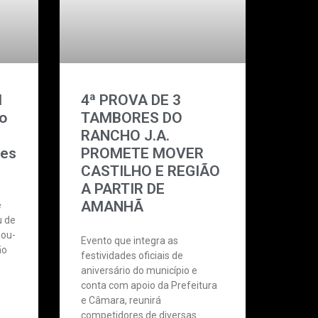
I
4ª PROVA DE 3
do
TAMBORES DO
RANCHO J.A.
res
PROMETE MOVER
CASTILHO E REGIÃO
A PARTIR DE
AMANHÃ
e
u de
nou-
Evento que integra as
ão
festividades oficiais de
aniversário do município e
conta com apoio da Prefeitura
e Câmara, reunirá
competidores de diversas