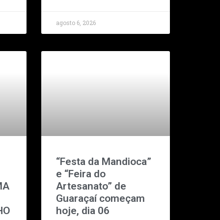
agosto 6, 2026
“Festa da Mandioca”
e “Feira do
MA
Artesanato” de
Guaraçaí começam
HO
hoje, dia 06