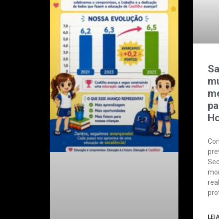
Sa
mu
me
pa
Ho
Com
pre
Sec
mor
rea
pro
LEI