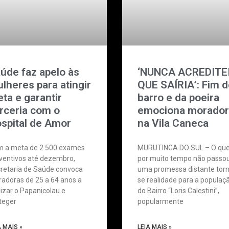
úde faz apelo às
‘NUNCA ACREDITE
lheres para atingir
QUE SAÍRIA’: Fim 
ta e garantir
barro e da poeira
rceria com o
emociona morado
spital de Amor
na Vila Caneca
 a meta de 2.500 exames
MURUTINGA DO SUL – O qu
ventivos até dezembro,
por muito tempo não passo
retaria de Saúde convoca
uma promessa distante tor
adoras de 25 a 64 anos a
se realidade para a populaç
lizar o Papanicolau e
do Bairro “Loris Calestini”,
teger
popularmente
A MAIS »
LEIA MAIS »