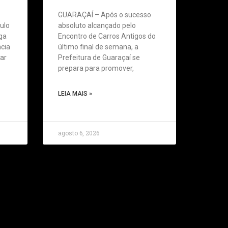
GUARAÇAÍ – Após o sucesso
aulo
absoluto alcançado pelo
ga
Encontro de Carros Antigos do
ncia
último final de semana, a
rar
Prefeitura de Guaraçaí se
prepara para promover,
LEIA MAIS »
agosto 6, 2026