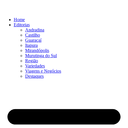
Ir
para
o
Home
conteúdo
Editorias
Andradina
Castilho
Guaraçaí
Itapura
Mirandópolis
Murutinga do Sul
Região
Variedades
Viagens e Negócios
Destaques