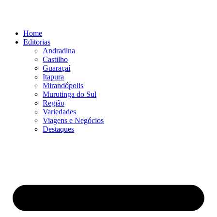
Ir
para
o
Home
conteúdo
Editorias
Andradina
Castilho
Guaraçaí
Itapura
Mirandópolis
Murutinga do Sul
Região
Variedades
Viagens e Negócios
Destaques