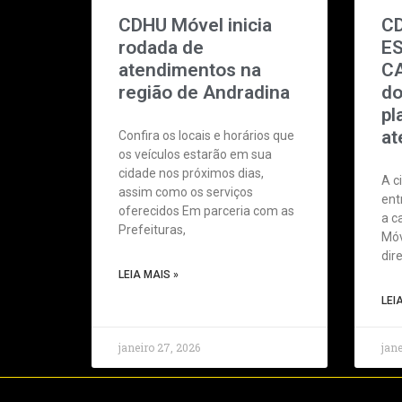
CDHU Móvel inicia
C
rodada de
E
atendimentos na
CA
região de Andradina
do
pl
at
Confira os locais e horários que
os veículos estarão em sua
cidade nos próximos dias,
A c
assim como os serviços
ent
oferecidos Em parceria com as
a c
Prefeituras,
Móv
dir
LEIA MAIS »
LEI
janeiro 27, 2026
jane