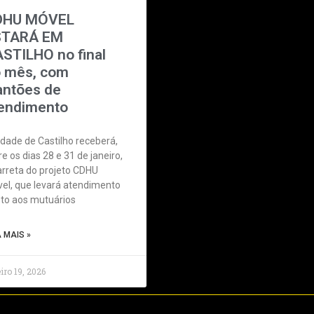
DHU MÓVEL
STARÁ EM
STILHO no final
 mês, com
antões de
endimento
idade de Castilho receberá,
re os dias 28 e 31 de janeiro,
arreta do projeto CDHU
el, que levará atendimento
eto aos mutuários
A MAIS »
iro 19, 2026