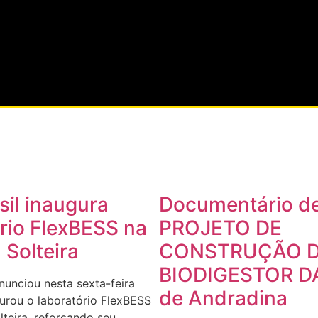
il inaugura
Documentário d
rio FlexBESS na
PROJETO DE
 Solteira
CONSTRUÇÃO 
BIODIGESTOR D
nunciou nesta sexta-feira
de Andradina
urou o laboratório FlexBESS
lteira, reforçando seu