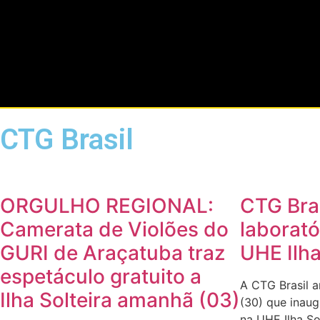
CTG Brasil
ORGULHO REGIONAL:
CTG Bras
Camerata de Violões do
laborató
GURI de Araçatuba traz
UHE Ilha
espetáculo gratuito a
A CTG Brasil a
Ilha Solteira amanhã (03)
(30) que inaug
na UHE Ilha So