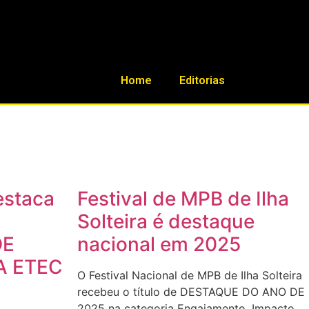
Home
Editorias
estaca
Festival de MPB de Ilha
Solteira é destaque
DE
nacional em 2025
A ETEC
O Festival Nacional de MPB de Ilha Solteira
recebeu o título de DESTAQUE DO ANO DE
2025 na categoria Engajamento, Impacto