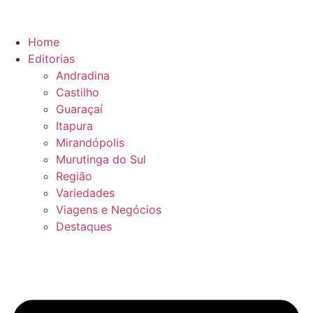
Ir
para
o
Home
conteúdo
Editorias
Andradina
Castilho
Guaraçaí
Itapura
Mirandópolis
Murutinga do Sul
Região
Variedades
Viagens e Negócios
Destaques