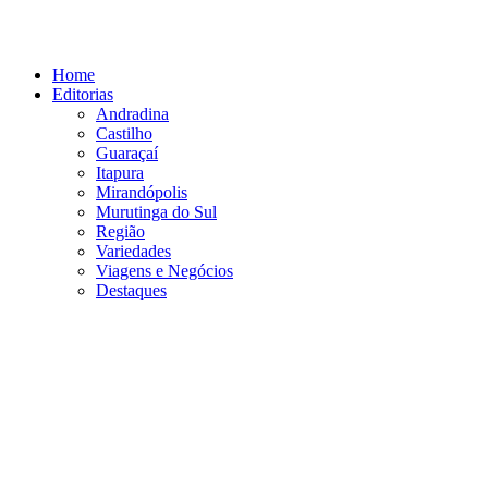
Ir
para
o
Home
conteúdo
Editorias
Andradina
Castilho
Guaraçaí
Itapura
Mirandópolis
Murutinga do Sul
Região
Variedades
Viagens e Negócios
Destaques