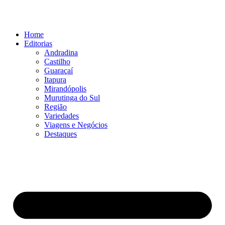
Ir
para
o
Home
conteúdo
Editorias
Andradina
Castilho
Guaraçaí
Itapura
Mirandópolis
Murutinga do Sul
Região
Variedades
Viagens e Negócios
Destaques