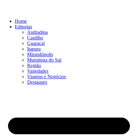
Ir
para
o
Home
conteúdo
Editorias
Andradina
Castilho
Guaraçaí
Itapura
Mirandópolis
Murutinga do Sul
Região
Variedades
Viagens e Negócios
Destaques