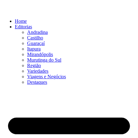
Ir
para
o
Home
conteúdo
Editorias
Andradina
Castilho
Guaraçaí
Itapura
Mirandópolis
Murutinga do Sul
Região
Variedades
Viagens e Negócios
Destaques