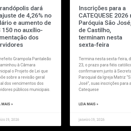
randópolis dará
Inscrições para a
ajuste de 4,26% no
CATEQUESE 2026 
lário e aumento de
Paróquia São José
 150 no auxílio-
de Castilho,
imentação dos
terminam nesta
rvidores
sexta-feira
refeito Grampola Pantaleão
Termina nesta sexta-feira, d
aminhou à Câmara
23, o prazo para fiéis católic
icipal o Projeto de Lei que
confirmarem junto à Secreta
põe sobre a revisão geral
Paroquial da Igreja Matriz “
al dos vencimentos dos
José”, suas inscrições para 
vidores públicos municipais.
Catequese
A MAIS »
LEIA MAIS »
iro 19, 2026
janeiro 19, 2026