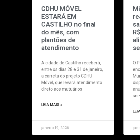
CDHU MÓVEL
Mi
ESTARÁ EM
re
CASTILHO no final
sa
do mês, com
R$
plantões de
al
atendimento
se
A cidade de Castilho receberá,
O P
entre os dias 28 e 31 de janeiro,
enc
a carreta do projeto CDHU
Mun
Móvel, que levará atendimento
dis
direto aos mutuários
anu
ser
LEIA MAIS »
LEI
janeiro 19, 2026
jane