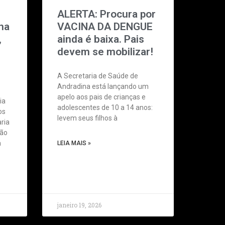
ALERTA: Procura por
na
VACINA DA DENGUE
,
ainda é baixa. Pais
devem se mobilizar!
A Secretaria de Saúde de
Andradina está lançando um
apelo aos pais de crianças e
ia
adolescentes de 10 a 14 anos:
os
levem seus filhos à
ria
São
a
LEIA MAIS »
janeiro 19, 2026