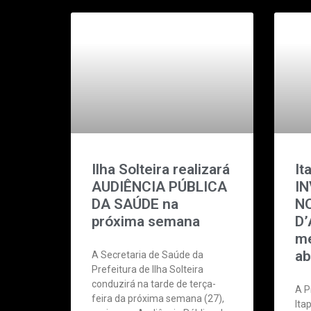
Ilha Solteira realizará
It
AUDIÊNCIA PÚBLICA
I
DA SAÚDE na
N
próxima semana
D’
me
ab
A Secretaria de Saúde da
Prefeitura de Ilha Solteira
conduzirá na tarde de terça-
A P
feira da próxima semana (27),
Ita