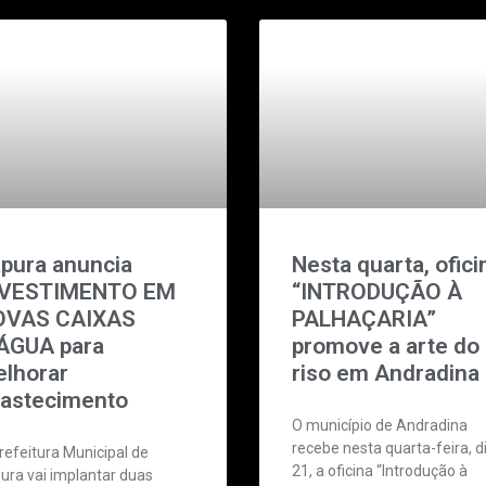
apura anuncia
Nesta quarta, ofici
NVESTIMENTO EM
“INTRODUÇÃO À
OVAS CAIXAS
PALHAÇARIA”
ÁGUA para
promove a arte do
lhorar
riso em Andradina
astecimento
O município de Andradina
recebe nesta quarta-feira, d
refeitura Municipal de
21, a oficina “Introdução à
pura vai implantar duas