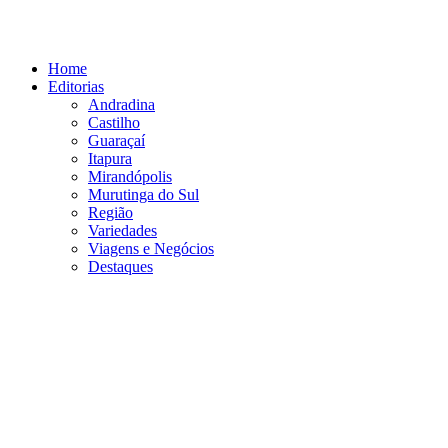
Ir
para
o
Home
conteúdo
Editorias
Andradina
Castilho
Guaraçaí
Itapura
Mirandópolis
Murutinga do Sul
Região
Variedades
Viagens e Negócios
Destaques