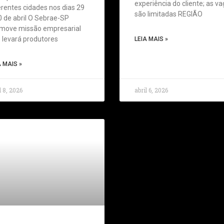
experiência do cliente; as v
erentes cidades nos dias 29
são limitadas REGIÃO
0 de abril O Sebrae-SP
move missão empresarial
 levará produtores
LEIA MAIS »
A MAIS »
l 8, 2026
abril 6, 2026