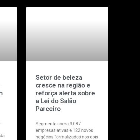
Setor de beleza
o
cresce na região e
m
reforça alerta sobre
a Lei do Salão
Parceiro
a
Segmento soma 3.087
empresas ativas e 122 novos
 da
negócios formalizados nos dois