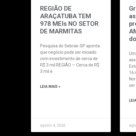
REGIÃO DE
Gr
ARAÇATUBA TEM
as
978 MEIs NO SETOR
pr
DE MARMITAS
AM
do
Pesquisa do Sebrae-SP aponta
que negócio pode ser iniciado
Uma
com investimento de cerca de
ass
R$ 3 mil REGIÃO — Cerca de R$
Est
3 mil é
16 
Nor
ser
LEIA MAIS »
LEI
agosto 4, 2026
agos