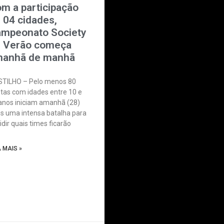
m a participação
 04 cidades,
mpeonato Society
 Verão começa
anhã de manhã
TILHO – Pelo menos 80
etas com idades entre 10 e
anos iniciam amanhã (28)
s uma intensa batalha para
idir quais times ficarão
A MAIS »