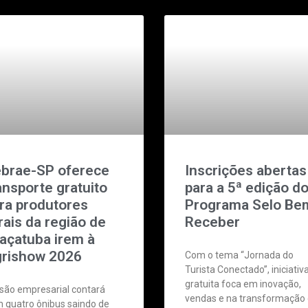
brae-SP oferece
Inscrições abertas
ansporte gratuito
para a 5ª edição d
ra produtores
Programa Selo Be
rais da região de
Receber
açatuba irem à
rishow 2026
Com o tema “Jornada do
Turista Conectado”, iniciativ
gratuita foca em inovação,
são empresarial contará
vendas e na transformação
 quatro ônibus saindo de