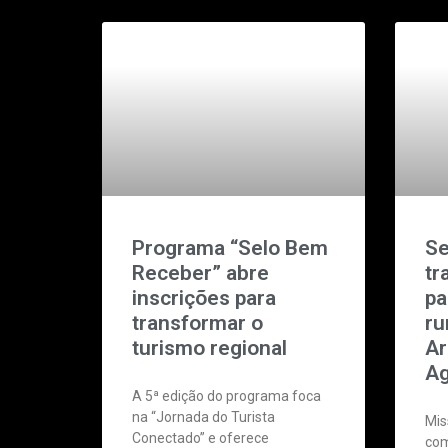
Programa “Selo Bem
Se
Receber” abre
tr
inscrições para
pa
transformar o
ru
turismo regional
Ar
Ag
A 5ª edição do programa foca
na “Jornada do Turista
Mis
Conectado” e oferece
com