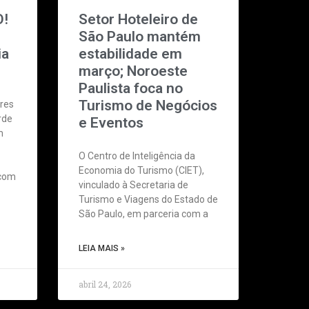
O!
Setor Hoteleiro de
São Paulo mantém
ia
estabilidade em
março; Noroeste
Paulista foca no
Turismo de Negócios
res
rde
e Eventos
m
O Centro de Inteligência da
Economia do Turismo (CIET),
 com
vinculado à Secretaria de
Turismo e Viagens do Estado de
São Paulo, em parceria com a
LEIA MAIS »
abril 24, 2026