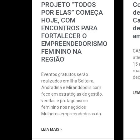
PROJETO “TODOS
Co
POR ELAS” COMEÇA
de
HOJE, COM
Ca
ENCONTROS PARA
de
FORTALECER O
am
EMPREENDEDORISMO
FEMININO NA
CAS
atl
REGIÃO
15 
mai
Eventos gratuitos serão
dec
realizados em Ilha Solteira,
Andradina e Mirandópolis com
LEI
foco em estratégias de gestão,
vendas e protagonismo
feminino nos negócios
Mulheres empreendedoras da
LEIA MAIS »