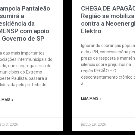
ampola Pantaleão
CHEGA DE APAGÃ
sumirá a
Região se mobiliza
esidência da
contra a Neoenerg
ENSP com apoio
Elektro
 Governo de SP
Ignorando cobranças popula
e do JPN, concessionária pe
 das mais importantes
prazo de resposta e manté
ociações intermunicipais do
silêncio sobre prejuízos na
ado, que congrega cerca de
região REGIÃO – O
municípios do Extremo
descontentamento crônico
oeste Paulista, passará a
a
 liderada pelo prefeito de
LEIA MAIS »
A MAIS »
to 3, 2026
junho 29, 2026