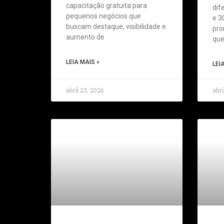
capacitação gratuita para
dif
pequenos negócios que
e 3
buscam destaque, visibilidade e
pro
aumento de
que
LEIA MAIS »
LEI
abril 23, 2026
abri