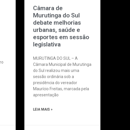
Câmara de
Murutinga do Sul
debate melhorias
urbanas, saúde e
esportes em sessão
legislativa
MURUTINGA DO SUL – A
ro
Câmara Municipal de Murutinga
do Sul realizou mais uma
sessão ordinária sob a
presidência do vereador
Maurício Freitas, marcada pela
apresentação
LEIA MAIS »