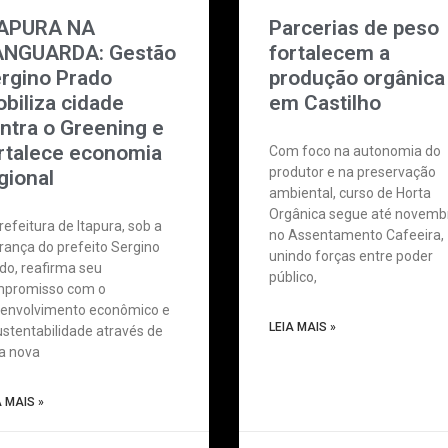
TAPURA NA
Parcerias de peso
NGUARDA: Gestão
fortalecem a
rgino Prado
produção orgânica
biliza cidade
em Castilho
ntra o Greening e
rtalece economia
Com foco na autonomia do
produtor e na preservação
gional
ambiental, curso de Horta
Orgânica segue até novemb
refeitura de Itapura, sob a
no Assentamento Cafeeira,
erança do prefeito Sergino
unindo forças entre poder
do, reafirma seu
público,
promisso com o
envolvimento econômico e
LEIA MAIS »
ustentabilidade através de
a nova
A MAIS »