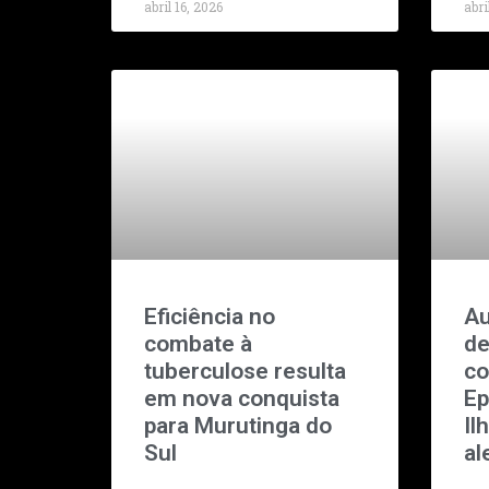
abril 16, 2026
abri
Eficiência no
Au
combate à
de
tuberculose resulta
co
em nova conquista
Ep
para Murutinga do
Il
Sul
al