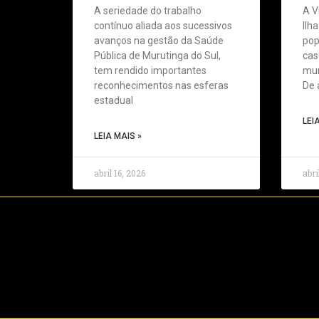
A seriedade do trabalho
A V
contínuo aliada aos sucessivos
Ilh
avanços na gestão da Saúde
pop
Pública de Murutinga do Sul,
cas
tem rendido importantes
mun
reconhecimentos nas esferas
De 
estadual
LEI
LEIA MAIS »
abril 16, 2026
abri