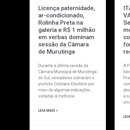
Licença paternidade,
I
ar-condicionado,
VA
Rolinha Preta na
Se
galeria e R$ 1 milhão
mo
em verbas dominam
co
sessão da Câmara
fo
de Murutinga
re
Durante a última sessão da
A P
Câmara Municipal de Murutinga
lid
do Sul, vereadores cobraram o
Pra
prefeito Cristiano Eleutério por
com
meio de algumas indicações
des
voltadas à melhoria
a s
um
LEIA MAIS »
LEI