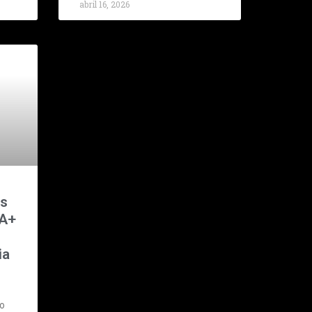
abril 16, 2026
as
RA+
ia
o