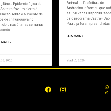
Animal da Prefeitura de
igilância Epidemiológica de
Andradina informou que to
a Solteira faz um alerta à
as 150 vagas disponibilizad
ulação sobre o aumento de
pelo programa Castra+ São
os de chikungunya no
Paulo já foram preenchidas.
icípio nas últimas semanas.
acordo
LEIA MAIS »
A MAIS »
l 16, 2026
abril 16, 2026