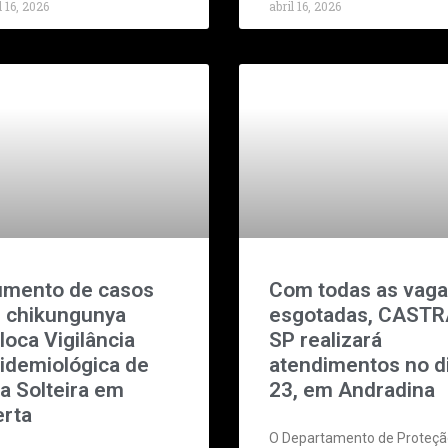
l 16, 2026
abril 16, 2026
mento de casos
Com todas as vag
 chikungunya
esgotadas, CAST
loca Vigilância
SP realizará
idemiológica de
atendimentos no d
ha Solteira em
23, em Andradina
erta
O Departamento de Proteçã