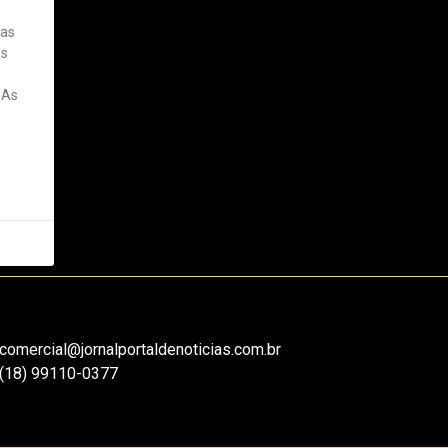
das
as
 As
comercial@jornalportaldenoticias.com.br
(18) 99110-0377