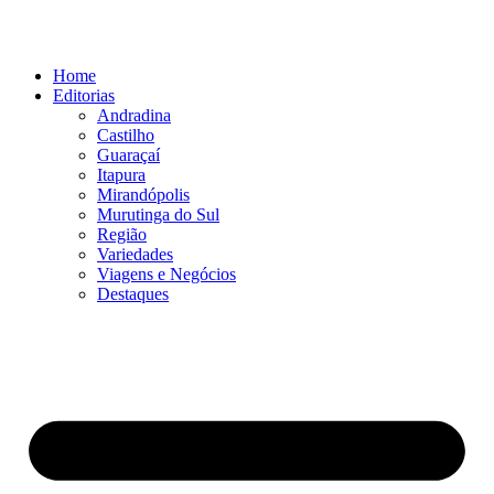
Ir
para
o
Home
conteúdo
Editorias
Andradina
Castilho
Guaraçaí
Itapura
Mirandópolis
Murutinga do Sul
Região
Variedades
Viagens e Negócios
Destaques