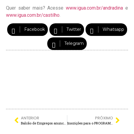
Quer saber mais? Acesse
www.igua.com.br/andradina
e
www.igua.com.br/castilho
.
Facebook
Twitter
Whatsapp
Telegram
ANTERIOR
PRÓXIMO
Balcão de Empregos anuncia retorno da METALFRIO para o 1º recrutamento de 2026
Inscrições para o PROGRAMA TRAMPOLIM 60+ encerram na próxima terça. Veja como se inscrever