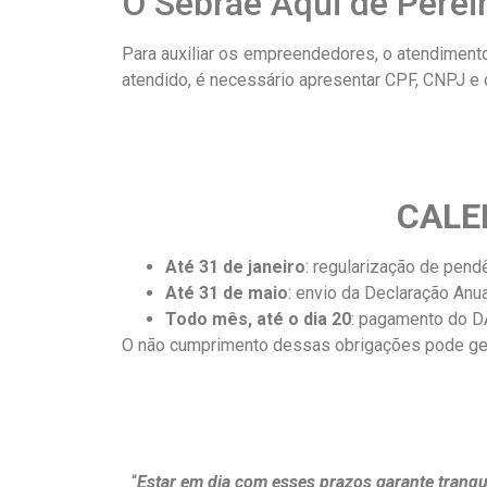
O Sebrae Aqui de Perei
Para auxiliar os empreendedores, o atendimento
atendido, é necessário apresentar CPF, CNPJ e o
CALE
Até 31 de janeiro
: regularização de pen
Até 31 de maio
: envio da Declaração Anu
Todo mês, até o dia 20
: pagamento do D
O não cumprimento dessas obrigações pode gera
“
Estar em dia com esses prazos garante tranqui