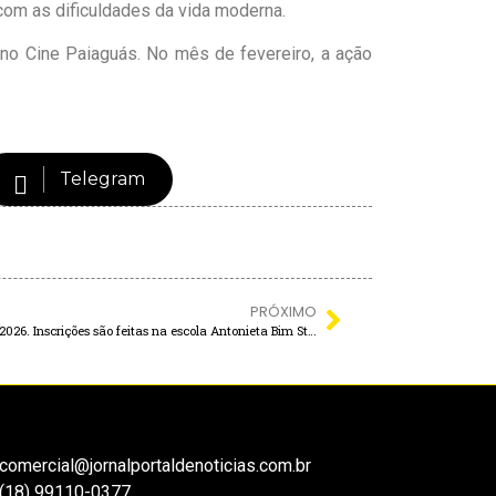
com as dificuldades da vida moderna.
no Cine Paiaguás. No mês de fevereiro, a ação
Telegram
PRÓXIMO
Murutinga abre matrículas para o CEEJA 2026. Inscrições são feitas na escola Antonieta Bim Storti
comercial@jornalportaldenoticias.com.br
(18) 99110-0377