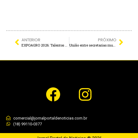
ANTERIOR
PRÓXIMO
EXPOAGRO 2026: Talentos de Andradina dividirão o palco com grandes nomes nacionais
União entre secretarias municipais e Polícia Ambiental mobiliza centenas de alunos no plantio de árvores em Guaraçaí
comercial@jornalportaldenoticias.com.br
(18) 99110-0377