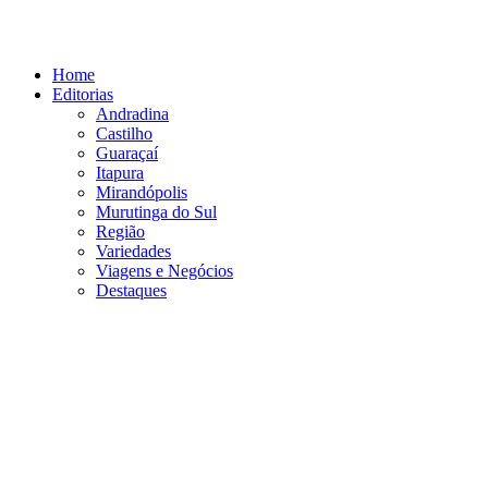
Ir
para
o
Home
conteúdo
Editorias
Andradina
Castilho
Guaraçaí
Itapura
Mirandópolis
Murutinga do Sul
Região
Variedades
Viagens e Negócios
Destaques