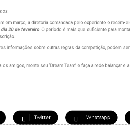
anos
.
am em março, a diretoria comandada pelo experiente e recém-ele
 dia 20 de fevereiro
. O período é mais que suficiente para mont
scrição.
ores informações sobre outras regras da competição, podem ser
s amigos, monte seu ‘Dream Team’ e faça a rede balançar e a to
Twitter
Whatsapp