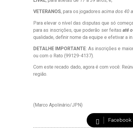
LIVRE
, para atletas de
17
a
39 anos
; e,
VETERANOS
, para os jogadores
acima dos 40 
Para elevar o nível das disputas que só começ
para as inscrições, que poderão ser feitas
até o
qualidade, definir nome da equipe e efetivar a in
DETALHE IMPORTANTE
: As inscrições e mai
ou com o Rato (99129-4137).
Com este recado dado, agora é com você: Reúna o
região.
(Marco Apolinário/JPN)
Facebook