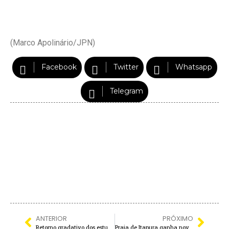
(Marco Apolinário/JPN)
Facebook
Twitter
Whatsapp
Telegram
ANTERIOR
PRÓXIMO
Retorno gradativo dos estudantes às salas de aula de Andradina começa na próxima semana
Praia de Itapura ganha novos refletores e mais segurança