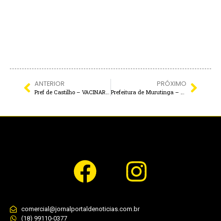
ANTERIOR
PRÓXIMO
Pref de Castilho – VACINAR CONTRA A GRIPE
Prefeitura de Murutinga – JuLHO Amarelo
comercial@jornalportaldenoticias.com.br
(18) 99110-0377