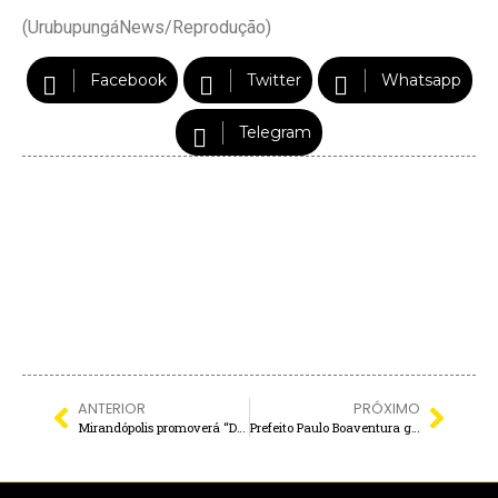
(UrubupungáNews/Reprodução)
Facebook
Twitter
Whatsapp
Telegram
ANTERIOR
PRÓXIMO
Mirandópolis promoverá “DIVERSÃO NA PRAÇA” durante o Carnaval
Prefeito Paulo Boaventura garante entrega de kits escolares na 1ª semana do ano letivo