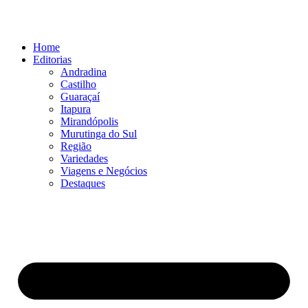
Ir
para
o
Home
conteúdo
Editorias
Andradina
Castilho
Guaraçaí
Itapura
Mirandópolis
Murutinga do Sul
Região
Variedades
Viagens e Negócios
Destaques