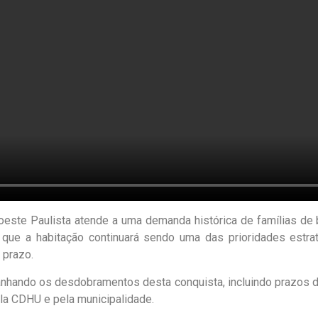
este Paulista atende a uma demanda histórica de famílias de 
ou que a habitação continuará sendo uma das prioridades estr
 prazo.
hando os desdobramentos desta conquista, incluindo prazos de 
ela CDHU e pela municipalidade.