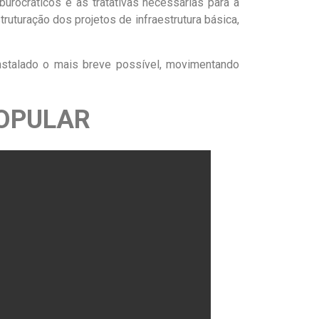
burocráticos e as tratativas necessárias para a
ruturação dos projetos de infraestrutura básica,
instalado o mais breve possível, movimentando
POPULAR