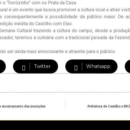
r o “forrózinho” com os Prata da Casa.
ral é um evento que busca promover a cultura local e atrair visit
e consequentemente a possibilidade de público maior. De ac
edição inédita do Castilho com Elas.
emana Cultural trazendo a cultura do campo, desde a produção 
cador, teremos a culinária com a tradicional peixada da Fazend
ete ser ainda mais emocionante e atraente para o público.
Twitter
Whatsapp
a encerramento das inscrições
Prefeitura de Castilho e I