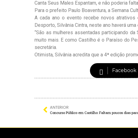
Canta Seus Males Espantam, e não poderia falta
Para o prefeito Paulo Boaventura, a Semana Cultu
A cada ano o evento recebe novos atrativos 
Desporto, Silvânia Cintra, neste ano haverá uma 
“São as mulheres assentadas participando da S
muito mais. E como Castilho é o Paraíso do Pes
secretária.
Otimista, Silvânia acredita que a 4ª edição prom
Facebook
ANTERIOR
Concurso Público em Castilho: Faltam poucos dias par