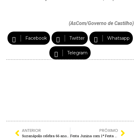
(AsCom/Governo de Castilho)
Facebook
Twitter
Whatsapp
Telegram
ANTERIOR
PRÓXIMO
Suzanápolis celebra 66 anos com programação especial de aniversário que ultrapassa o mês
Festa Junina com 1ª Festa do Milho e da Mandioca começam amanhã, em Sud Mennucci