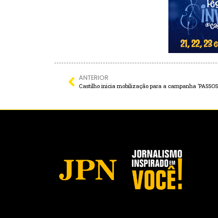
ANTERIOR
Castilho inicia mobilização para a campanha ‘PASS