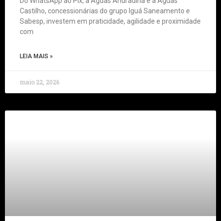
Do WhatsApp ao Pix, a Águas Andradina e a Águas
Castilho, concessionárias do grupo Iguá Saneamento e
Sabesp, investem em praticidade, agilidade e proximidade
com
LEIA MAIS »
maio 22, 2026