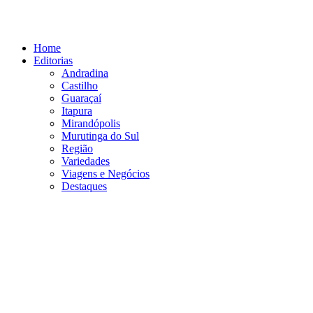
Ir
para
o
Home
conteúdo
Editorias
Andradina
Castilho
Guaraçaí
Itapura
Mirandópolis
Murutinga do Sul
Região
Variedades
Viagens e Negócios
Destaques