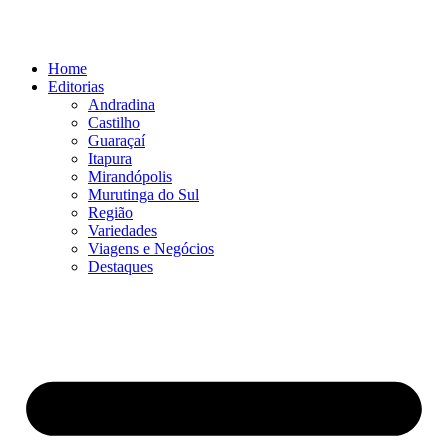
Ir
para
o
Home
conteúdo
Editorias
Andradina
Castilho
Guaraçaí
Itapura
Mirandópolis
Murutinga do Sul
Região
Variedades
Viagens e Negócios
Destaques