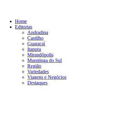
Ir
para
o
Home
conteúdo
Editorias
Andradina
Castilho
Guaraçaí
Itapura
Mirandópolis
Murutinga do Sul
Região
Variedades
Viagens e Negócios
Destaques