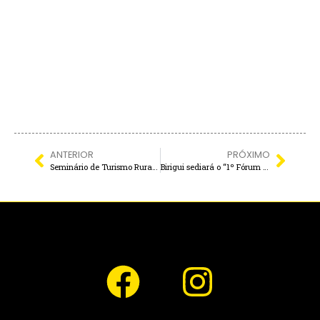
ANTERIOR
PRÓXIMO
Seminário de Turismo Rural será realizado no dia 19 de março em Araçatuba
Birigui sediará o “1º Fórum de Turismo do Baixo Tietê” na próxima semana