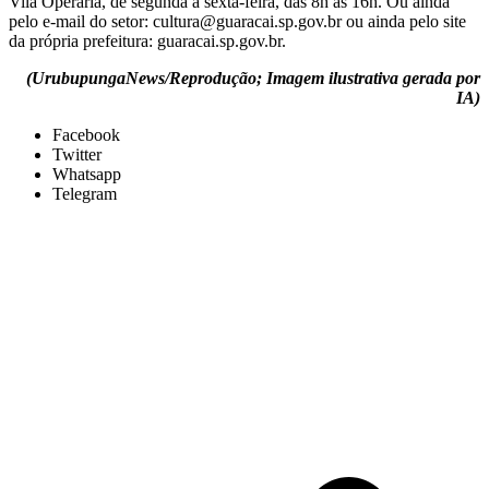
Vila Operária, de segunda a sexta-feira, das 8h às 16h. Ou ainda
pelo e-mail do setor: cultura@guaracai.sp.gov.br ou ainda pelo site
da própria prefeitura: guaracai.sp.gov.br.
(UrubupungaNews/Reprodução; Imagem ilustrativa gerada por
IA)
Facebook
Twitter
Whatsapp
Telegram