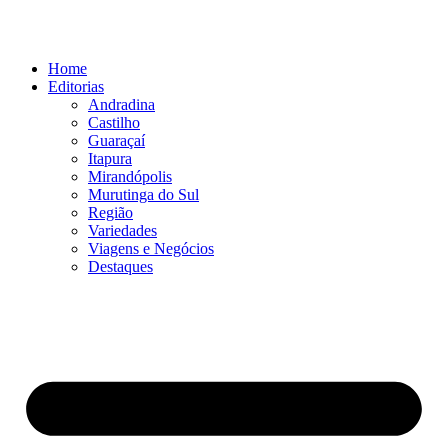
Ir
para
o
Home
conteúdo
Editorias
Andradina
Castilho
Guaraçaí
Itapura
Mirandópolis
Murutinga do Sul
Região
Variedades
Viagens e Negócios
Destaques