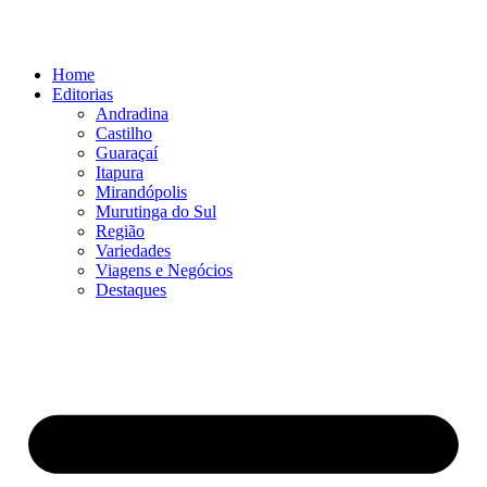
Ir
para
o
Home
conteúdo
Editorias
Andradina
Castilho
Guaraçaí
Itapura
Mirandópolis
Murutinga do Sul
Região
Variedades
Viagens e Negócios
Destaques