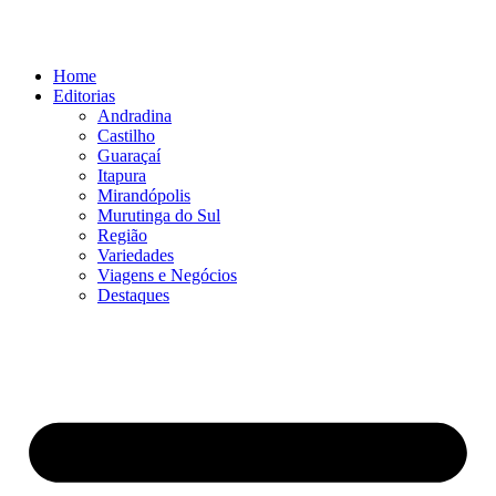
Ir
para
o
Home
conteúdo
Editorias
Andradina
Castilho
Guaraçaí
Itapura
Mirandópolis
Murutinga do Sul
Região
Variedades
Viagens e Negócios
Destaques