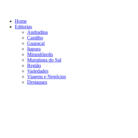
Ir
para
o
Home
conteúdo
Editorias
Andradina
Castilho
Guaraçaí
Itapura
Mirandópolis
Murutinga do Sul
Região
Variedades
Viagens e Negócios
Destaques