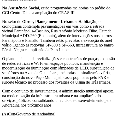
Na
Assistência Social
, estão programadas melhorias no prédio do
CCI Centro Dia e a ampliação do CRAS III.
No setor de
Obras, Planejamento Urbano e Habitação
, o
cronograma contempla pavimentações em vias como a estrada
vicinal Paranápolis–Castilho, Rua Antônio Modesto Filho, Estrada
Municipal ADD-260 (Ecoponto), além de intervenções nos bairros
Paranápolis e Planalto. Também estão previstas a execução do anel
viário ligando as rodovias SP-300 e SP-563, infraestrutura no bairro
Pérola Negra e ampliação da Paes Leme.
O plano inclui ainda revitalizações e construções de praças, extensão
de redes elétricas e Wi-Fi em espaços públicos, manutenção e
modernização da iluminação com lâmpadas de LED, substituição de
semáforos na Avenida Guanabara, melhorias na sinalização viária,
construção do novo Paço Municipal, casas populares pelo FAR e
suporte técnico no processo dos royalties da Usina de Três Irmãos.
Com o conjunto de investimentos, a administração municipal aposta
na modernização da infraestrutura urbana e na ampliação dos
serviços públicos, consolidando um ciclo de desenvolvimento para
Andradina nos próximos anos.
(AsCon/Governo de Andradina)