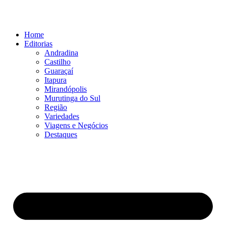
Ir
para
o
Home
conteúdo
Editorias
Andradina
Castilho
Guaraçaí
Itapura
Mirandópolis
Murutinga do Sul
Região
Variedades
Viagens e Negócios
Destaques