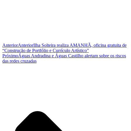
Anterior
Anterior
Ilha Solteira realiza AMANHÃ, oficina gratuita de
“Construção de Portfólio e Currículo Artístico”
Próximo
Águas Andradina e Águas Castilho alertam sobre os riscos
das redes cruzadas