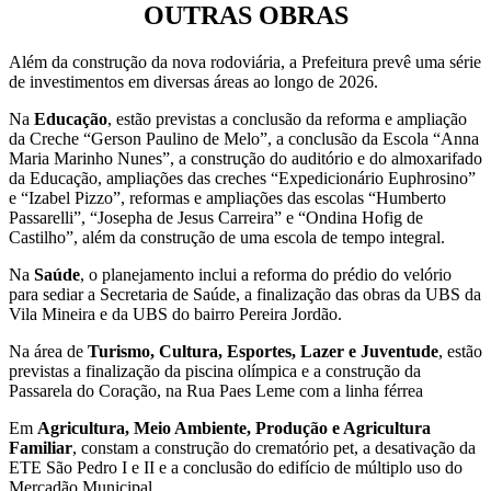
OUTRAS OBRAS
Além da construção da nova rodoviária, a Prefeitura prevê uma série
de investimentos em diversas áreas ao longo de 2026.
Na
Educação
, estão previstas a conclusão da reforma e ampliação
da Creche “Gerson Paulino de Melo”, a conclusão da Escola “Anna
Maria Marinho Nunes”, a construção do auditório e do almoxarifado
da Educação, ampliações das creches “Expedicionário Euphrosino”
e “Izabel Pizzo”, reformas e ampliações das escolas “Humberto
Passarelli”, “Josepha de Jesus Carreira” e “Ondina Hofig de
Castilho”, além da construção de uma escola de tempo integral.
Na
Saúde
, o planejamento inclui a reforma do prédio do velório
para sediar a Secretaria de Saúde, a finalização das obras da UBS da
Vila Mineira e da UBS do bairro Pereira Jordão.
Na área de
Turismo, Cultura, Esportes, Lazer e Juventude
, estão
previstas a finalização da piscina olímpica e a construção da
Passarela do Coração, na Rua Paes Leme com a linha férrea
Em
Agricultura, Meio Ambiente, Produção e Agricultura
Familiar
, constam a construção do crematório pet, a desativação da
ETE São Pedro I e II e a conclusão do edifício de múltiplo uso do
Mercadão Municipal.