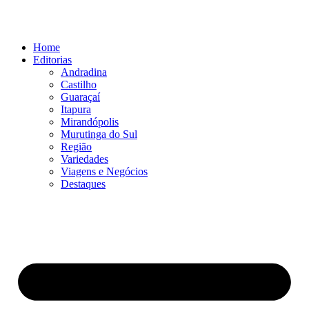
Ir
para
o
Home
conteúdo
Editorias
Andradina
Castilho
Guaraçaí
Itapura
Mirandópolis
Murutinga do Sul
Região
Variedades
Viagens e Negócios
Destaques