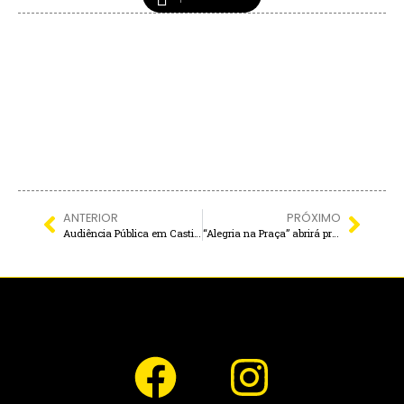
ANTERIOR
PRÓXIMO
Audiência Pública em Castilho definirá bases para realização do Fórum Municipal da Educação
“Alegria na Praça” abrirá programação infantil do aniversário de Andradina em 1º de julho