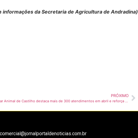
 informações da Secretaria de Agricultura de Andradina)
PRÓXIMO
PROTEÇÃO E AMOR: Balanço do Bem-Estar Animal de Castilho destaca mais de 300 atendimentos em abril e reforça campanhas solidárias
comercial@jornalportaldenoticias.com.br