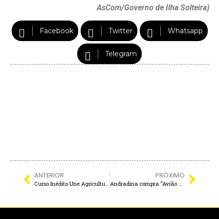
AsCom/Governo de Ilha Solteira)
Facebook
Twitter
Whatsapp
Telegram
ANTERIOR
PRÓXIMO
Curso Inédito Une Agricultura Familiar e Gastronomia em Castilho
Andradina compra “Avião Sem Asas” de R$ 1,5 MILHÃO para transporte de pacientes e ações multiuso