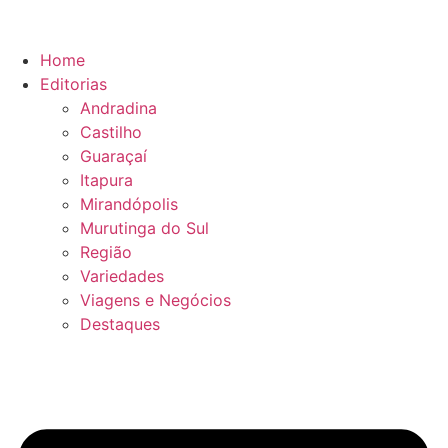
Ir
para
o
Home
conteúdo
Editorias
Andradina
Castilho
Guaraçaí
Itapura
Mirandópolis
Murutinga do Sul
Região
Variedades
Viagens e Negócios
Destaques