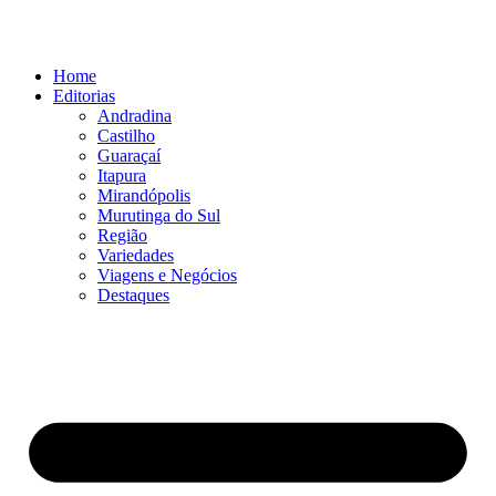
Ir
para
o
Home
conteúdo
Editorias
Andradina
Castilho
Guaraçaí
Itapura
Mirandópolis
Murutinga do Sul
Região
Variedades
Viagens e Negócios
Destaques