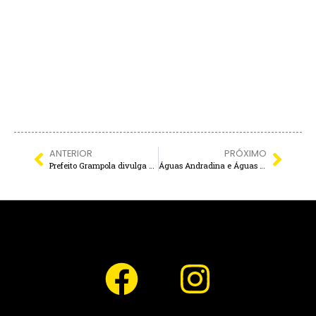
ANTERIOR
PRÓXIMO
Prefeito Grampola divulga programação oficial do NATAL ILUMINADO de Mirandópolis
Águas Andradina e Águas Castilho alertam clientes sobre golpes e reforçam importância da atualização cadastral