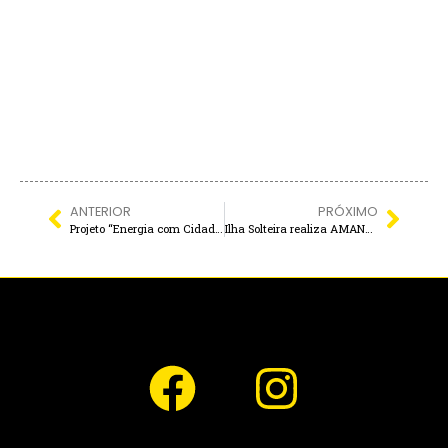
ANTERIOR
PRÓXIMO
Projeto “Energia com Cidadania” inicia troca gratuita de lâmpadas em Ilha Solteira
Ilha Solteira realiza AMANHÃ, oficina gratuita de “Construção de Portfólio e Currículo Artístico”