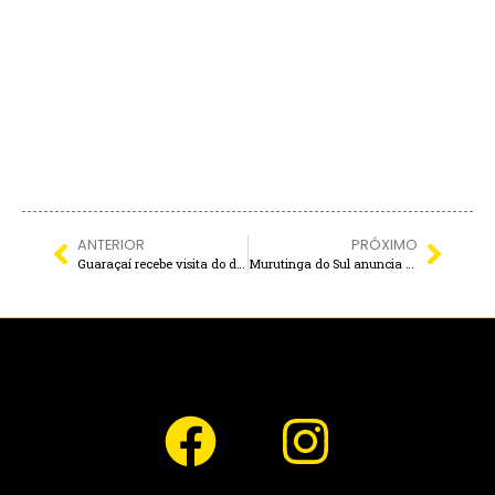
ANTERIOR
PRÓXIMO
Guaraçaí recebe visita do deputado federal Orlando Silva
Murutinga do Sul anuncia Diego & Arnaldo como primeira atração da 30ª Festa do Peão