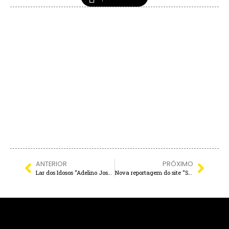
ANTERIOR
PRÓXIMO
Lar dos Idosos “Adelino José de Oliveira” recebe novos equipamentos
Nova reportagem do site “São Paulo Secreto” destaca NAVIO DE GUERRA NAUFRAGADO EM ITAPURA