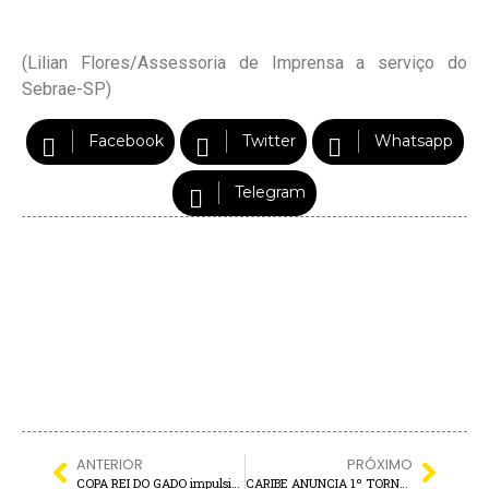
(Lilian Flores/Assessoria de Imprensa a serviço do
Sebrae-SP)
Facebook
Twitter
Whatsapp
Telegram
ANTERIOR
PRÓXIMO
COPA REI DO GADO impulsiona Turismo, Comércio e Serviços
CARIBE ANUNCIA 1º TORNEIO REGIONAL DE PESCA ESPORTIVA AO TUCUNARÉ DE 2026